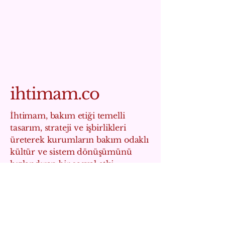
ihtimam.co
İhtimam, bakım etiği temelli
tasarım, strateji ve işbirlikleri
üreterek kurumların bakım odaklı
kültür ve sistem dönüşümünü
hızlandıran bir sosyal etki
stüdyosudur.
info@ihtimam.co
İstanbul, Türkiye